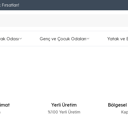
 Fırsatları!
Fırsatları Kaçırmayın!
tak Odası
Genç ve Çocuk Odaları
Yatak ve 
limat
Yerli Üretim
Bölgesel
a
%100 Yerli Üretim
Kap