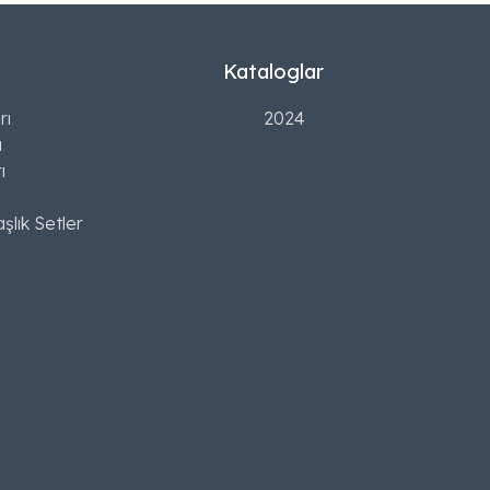
Kataloglar
rı
2024
ı
ı
şlık Setler