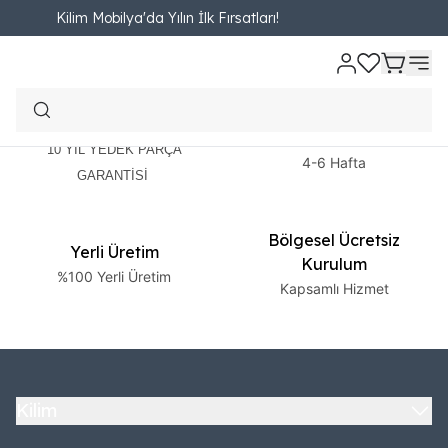
Kilim Mobilya'da Yılın İlk Fırsatları!
2 Yıl Garanti
Ücretsiz Teslimat
10 YIL YEDEK PARÇA
4-6 Hafta
GARANTİSİ
Bölgesel Ücretsiz
Yerli Üretim
Kurulum
%100 Yerli Üretim
Kapsamlı Hizmet
Kilim