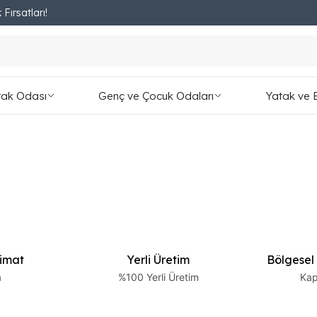
 Fırsatları!
Fırsatları Kaçırmayın!
tak Odası
Genç ve Çocuk Odaları
Yatak ve 
limat
Yerli Üretim
Bölgesel
a
%100 Yerli Üretim
Kap