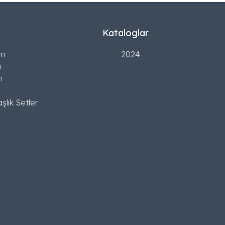
Kataloglar
rı
2024
ı
ı
şlık Setler