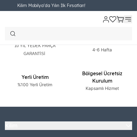
Kilim Mobilya'da Yılın İlk Fırsatları!
2 Yıl Garanti
Ücretsiz Teslimat
10 YIL YEDEK PARÇA
4-6 Hafta
GARANTİSİ
Bölgesel Ücretsiz
Yerli Üretim
Kurulum
%100 Yerli Üretim
Kapsamlı Hizmet
Kilim