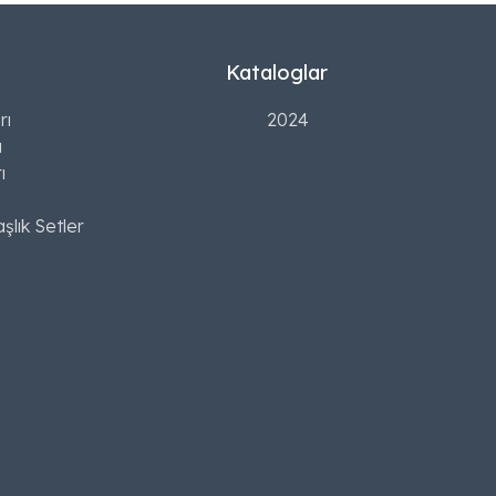
Kataloglar
rı
2024
ı
ı
şlık Setler