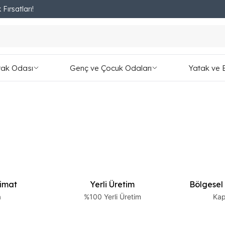
 Fırsatları!
Fırsatları Kaçırmayın!
tak Odası
Genç ve Çocuk Odaları
Yatak ve 
limat
Yerli Üretim
Bölgesel
a
%100 Yerli Üretim
Kap