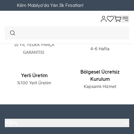
Kilim Mobilya'da Yılın İlk Fırsatları!
2 Yıl Garanti
Ücretsiz Teslimat
10 YIL YEDEK PARÇA
4-6 Hafta
GARANTİSİ
Bölgesel Ücretsiz
Yerli Üretim
Kurulum
%100 Yerli Üretim
Kapsamlı Hizmet
Kilim