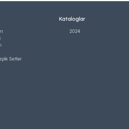
Kataloglar
rı
2024
ı
ı
şlık Setler