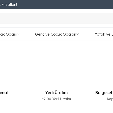
 Fırsatları!
Fırsatları Kaçırmayın!
tak Odası
Genç ve Çocuk Odaları
Yatak ve 
limat
Yerli Üretim
Bölgesel
a
%100 Yerli Üretim
Kap