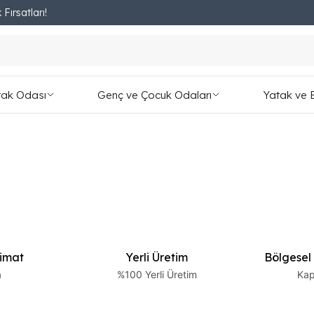
 Fırsatları!
Fırsatları Kaçırmayın!
tak Odası
Genç ve Çocuk Odaları
Yatak ve 
limat
Yerli Üretim
Bölgesel
a
%100 Yerli Üretim
Kap