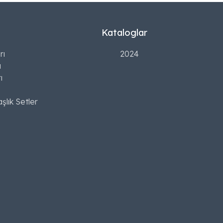
Kataloglar
rı
2024
ı
ı
şlık Setler