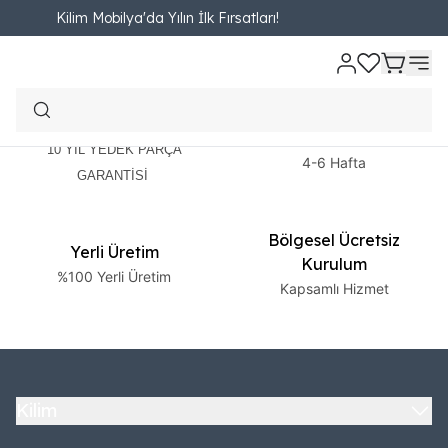
Kilim Mobilya'da Yılın İlk Fırsatları!
2 Yıl Garanti
Ücretsiz Teslimat
10 YIL YEDEK PARÇA
4-6 Hafta
GARANTİSİ
Bölgesel Ücretsiz
Yerli Üretim
Kurulum
%100 Yerli Üretim
Kapsamlı Hizmet
Kilim