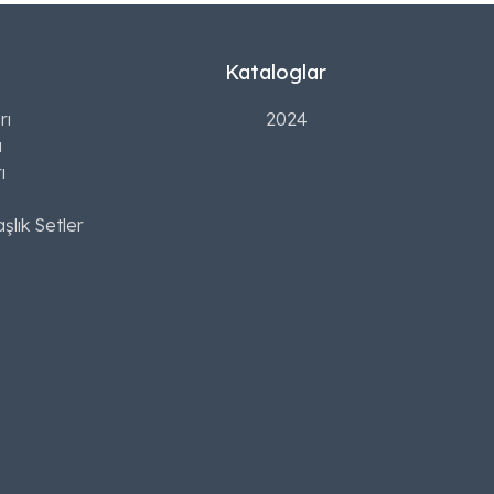
Kataloglar
rı
2024
ı
ı
şlık Setler