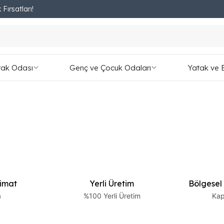
 Fırsatları!
Fırsatları Kaçırmayın!
tak Odası
Genç ve Çocuk Odaları
Yatak ve 
limat
Yerli Üretim
Bölgesel
a
%100 Yerli Üretim
Kap