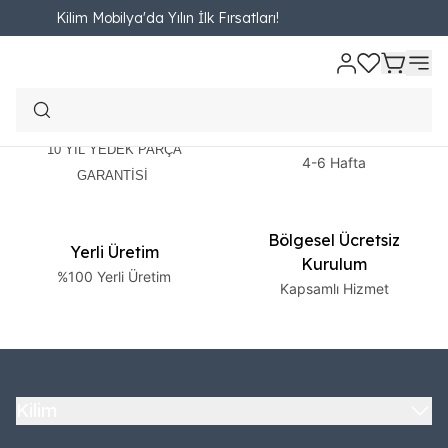
Kilim Mobilya'da Yılın İlk Fırsatları!
2 Yıl Garanti
Ücretsiz Teslimat
10 YIL YEDEK PARÇA
4-6 Hafta
GARANTİSİ
Bölgesel Ücretsiz
Yerli Üretim
Kurulum
%100 Yerli Üretim
Kapsamlı Hizmet
Kilim