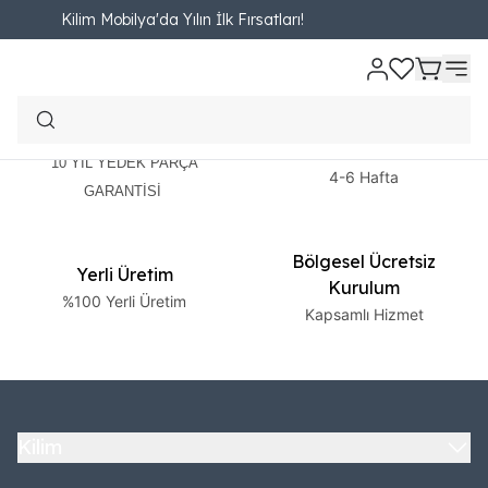
Kilim Mobilya'da Yılın İlk Fırsatları!
2 Yıl Garanti
Ücretsiz Teslimat
10 YIL YEDEK PARÇA
4-6 Hafta
GARANTİSİ
Bölgesel Ücretsiz
Yerli Üretim
Kurulum
%100 Yerli Üretim
Kapsamlı Hizmet
Kilim