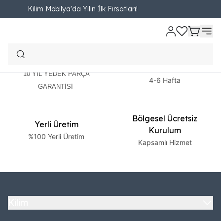
Kilim Mobilya'da Yılın İlk Fırsatları!
2 Yıl Garanti
Ücretsiz Teslimat
10 YIL YEDEK PARÇA
4-6 Hafta
GARANTİSİ
Bölgesel Ücretsiz
Yerli Üretim
Kurulum
%100 Yerli Üretim
Kapsamlı Hizmet
Kilim