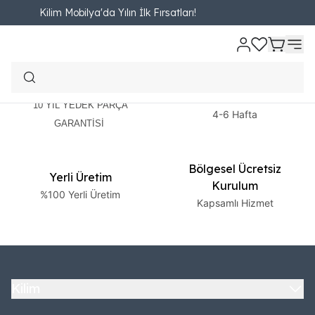
Kilim Mobilya'da Yılın İlk Fırsatları!
2 Yıl Garanti
Ücretsiz Teslimat
10 YIL YEDEK PARÇA
4-6 Hafta
GARANTİSİ
Bölgesel Ücretsiz
Yerli Üretim
Kurulum
%100 Yerli Üretim
Kapsamlı Hizmet
Kilim