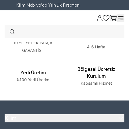
Kilim Mobilya'da Yılın İlk Fırsatları!
2 Yıl Garanti
Ücretsiz Teslimat
10 YIL YEDEK PARÇA
4-6 Hafta
GARANTİSİ
Bölgesel Ücretsiz
Yerli Üretim
Kurulum
%100 Yerli Üretim
Kapsamlı Hizmet
Kilim