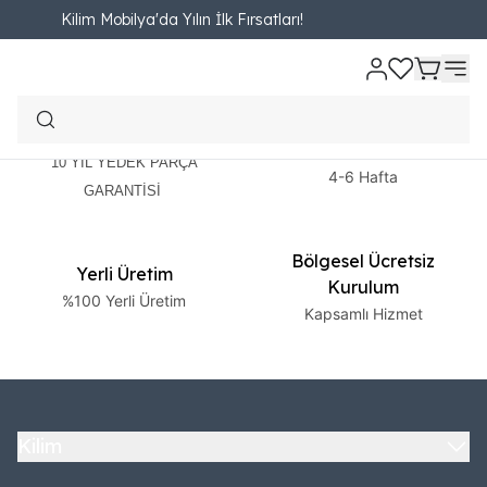
Kilim Mobilya'da Yılın İlk Fırsatları!
2 Yıl Garanti
Ücretsiz Teslimat
10 YIL YEDEK PARÇA
4-6 Hafta
GARANTİSİ
Bölgesel Ücretsiz
Yerli Üretim
Kurulum
%100 Yerli Üretim
Kapsamlı Hizmet
Kilim