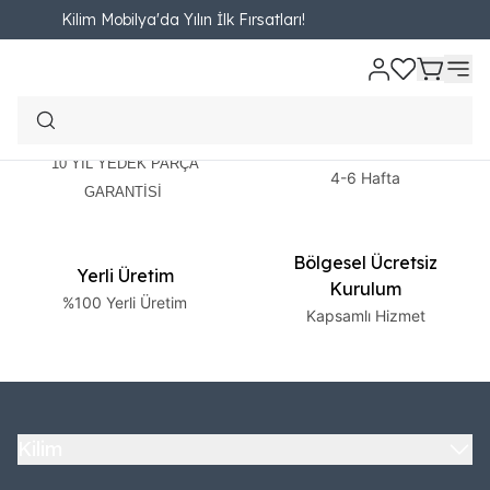
Kilim Mobilya'da Yılın İlk Fırsatları!
2 Yıl Garanti
Ücretsiz Teslimat
10 YIL YEDEK PARÇA
4-6 Hafta
GARANTİSİ
Bölgesel Ücretsiz
Yerli Üretim
Kurulum
%100 Yerli Üretim
Kapsamlı Hizmet
Kilim