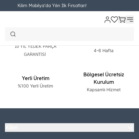
Kilim Mobilya'da Yılın İlk Fırsatları!
2 Yıl Garanti
Ücretsiz Teslimat
10 YIL YEDEK PARÇA
4-6 Hafta
GARANTİSİ
Bölgesel Ücretsiz
Yerli Üretim
Kurulum
%100 Yerli Üretim
Kapsamlı Hizmet
Kilim