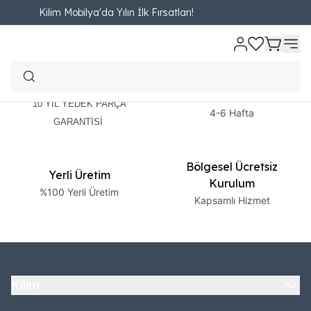
Kilim Mobilya'da Yılın İlk Fırsatları!
2 Yıl Garanti
Ücretsiz Teslimat
10 YIL YEDEK PARÇA
4-6 Hafta
GARANTİSİ
Bölgesel Ücretsiz
Yerli Üretim
Kurulum
%100 Yerli Üretim
Kapsamlı Hizmet
Kilim