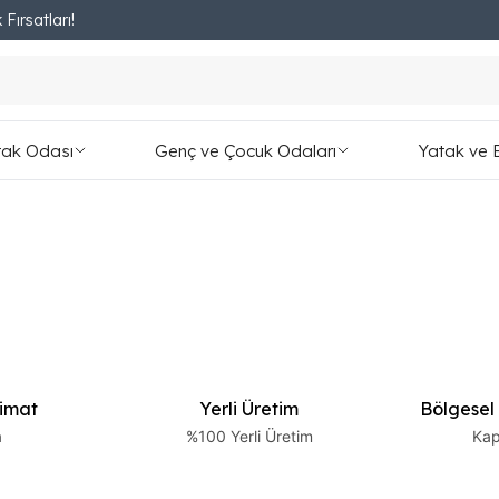
 Fırsatları!
Fırsatları Kaçırmayın!
tak Odası
Genç ve Çocuk Odaları
Yatak ve 
limat
Yerli Üretim
Bölgesel
a
%100 Yerli Üretim
Kap