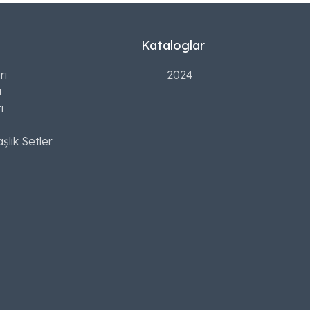
Kataloglar
rı
2024
ı
ı
şlık Setler