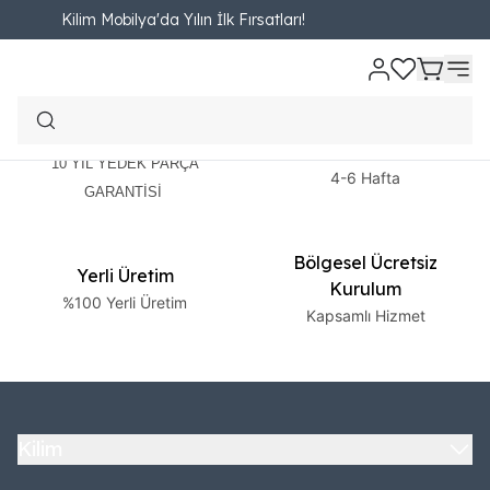
Kilim Mobilya'da Yılın İlk Fırsatları!
2 Yıl Garanti
Ücretsiz Teslimat
10 YIL YEDEK PARÇA
4-6 Hafta
GARANTİSİ
Bölgesel Ücretsiz
Yerli Üretim
Kurulum
%100 Yerli Üretim
Kapsamlı Hizmet
Kilim