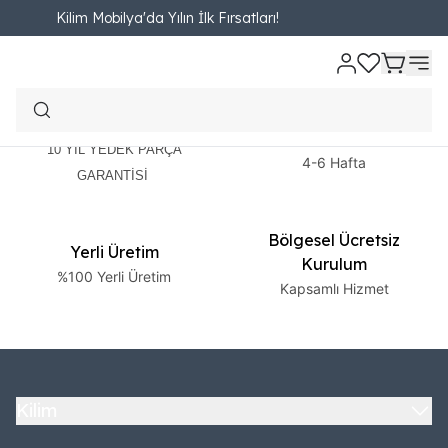
Kilim Mobilya'da Yılın İlk Fırsatları!
2 Yıl Garanti
Ücretsiz Teslimat
10 YIL YEDEK PARÇA
4-6 Hafta
GARANTİSİ
Bölgesel Ücretsiz
Yerli Üretim
Kurulum
%100 Yerli Üretim
Kapsamlı Hizmet
Kilim